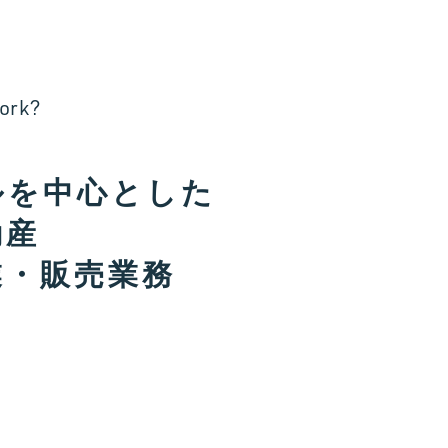
o
r
k
?
ルを中心とした
動産
業・販売業務