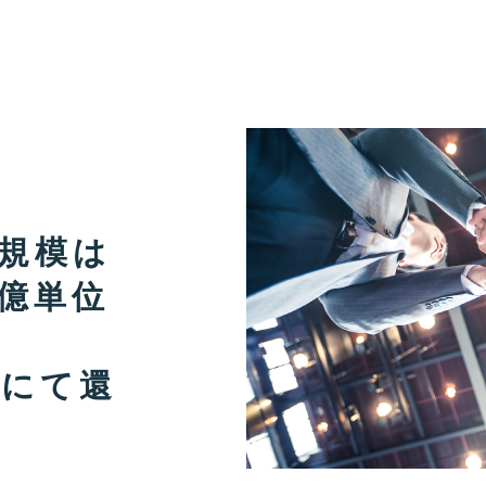
規模は
億単位
ブにて還