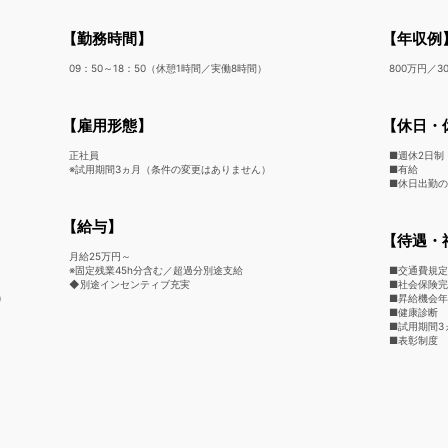
【勤務時間】
【年収例
09：50～18：50（休憩1時間／実働8時間）
800万円／
【雇用形態】
【休日・
正社員
■週休2日制
※試用期間3ヵ月（条件の変更はありません）
■有給
■休日出勤
【給与】
【待遇・
月給25万円～
※固定残業45h分含む／超過分別途支給
■交通費規
◆別途インセンティブ充実
■社会保険
)
■昇給機会年
■健康診断
■試用期間3
■表彰制度