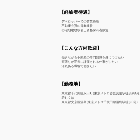
【経験者待遇】
デベロッパーでの営業経験
不動産売買の営業経験
◎宅地建物取引士資格保有者歓迎！
【こんな方尚歓迎】
働きながら不動産の専門知識を身につけたい
頑張りが正当に評価される仕事がしたい
活気ある職場で働きたい
【勤務地】
東京都千代田区永田町(東京メトロ赤坂見附駅徒歩約1分
若しくは
東京都文京区湯島(東京メトロ千代田線湯島駅徒歩0分)