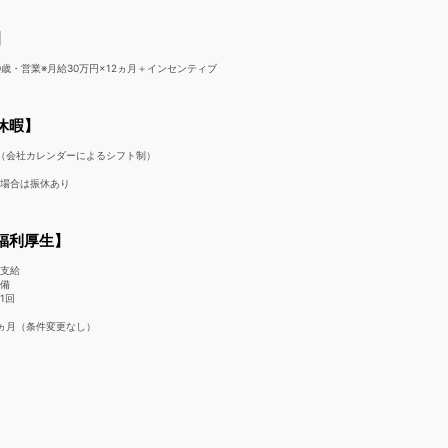
】
30歳・営業※月給30万円×12ヵ月＋インセンティブ
休暇】
（会社カレンダーによるシフト制）
の場合は振休あり
福利厚生】
定支給
完備
1回
ヵ月（条件変更なし）