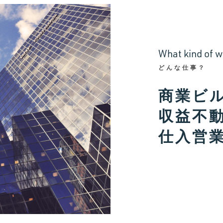
W
h
a
t
k
i
n
d
o
f
w
どんな仕事？
商業ビ
収益不
仕入営