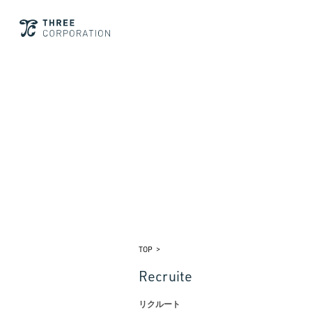
TOP
R
e
c
r
u
i
t
e
リクルート