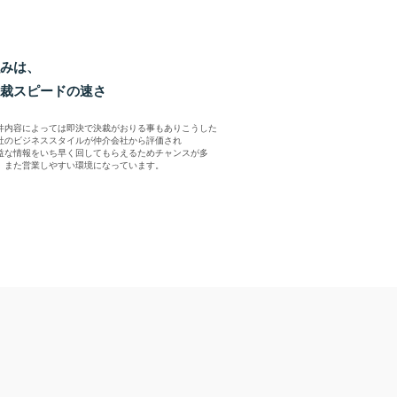
みは、
裁スピードの速さ
件内容によっては即決で決裁がおりる事もありこうした
社のビジネススタイルが仲介会社から評価され
益な情報をいち早く回してもらえるためチャンスが多
、また営業しやすい環境になっています。