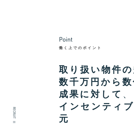
P
o
i
n
t
働く上でのポイント
取り扱い物件の
数千万円から数
成果に対して
、
インセンティ
RECRUIT
元