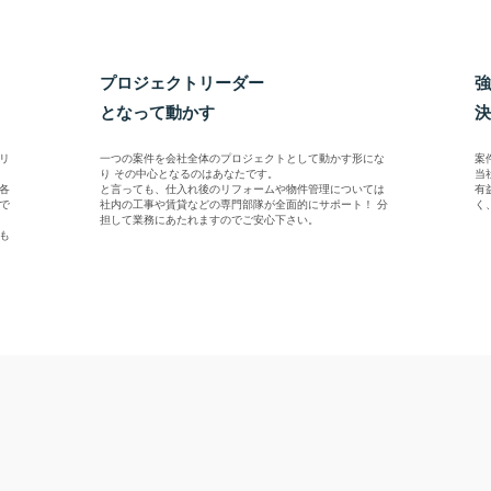
プロジェクトリーダー
強
となって動かす
決
リ
一つの案件を会社全体のプロジェクトとして動かす形にな
案
り その中心となるのはあなたです。
当
各
と言っても、仕入れ後のリフォームや物件管理については
有
で
社内の工事や賃貸などの専門部隊が全面的にサポート！ 分
く
担して業務にあたれますのでご安心下さい。
も