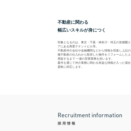
不動産に関わる
幅広いスキルが身につく
対象となるのは、東京・千葉・神奈川・埼玉の首都圏エ
アにある商業テナントビル等。
不動産仲介会社や金融機関などから情報を収集し上記の
種不動産の仕入れから取得した物件をリフォームした上
再販するまで 一連の営業業務を担います。
案件を通じて仲介業務に関わる有益な情報が入った場合
柔軟に対応します。
R
e
c
r
u
i
t
m
e
n
t
i
n
f
o
r
m
a
t
i
o
n
採用情報